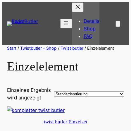
Details
Shop
FAQ
Start
/
Twistbutler – Shop
/
Twist butler
/ Einzelelement
Einzelelement
Einzelnes Ergebnis
wird angezeigt
twist butler Einzelset